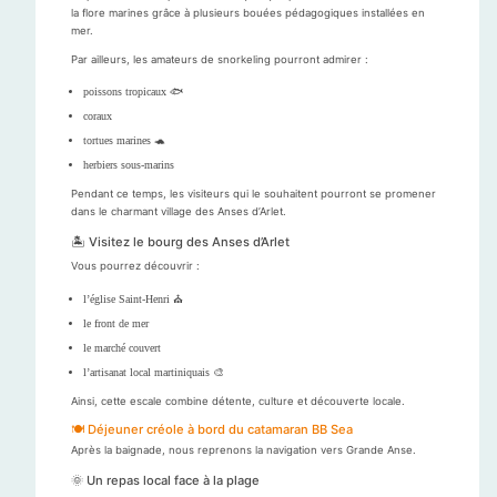
la flore marines grâce à plusieurs bouées pédagogiques installées en
mer.
Par ailleurs, les amateurs de snorkeling pourront admirer :
poissons tropicaux 🐟
coraux
tortues marines 🐢
herbiers sous-marins
Pendant ce temps, les visiteurs qui le souhaitent pourront se promener
dans le charmant village des Anses d’Arlet.
🏝️ Visitez le bourg des Anses d’Arlet
Vous pourrez découvrir :
l’église Saint-Henri ⛪
le front de mer
le marché couvert
l’artisanat local martiniquais 🎨
Ainsi, cette escale combine détente, culture et découverte locale.
🍽️ Déjeuner créole à bord du catamaran BB Sea
Après la baignade, nous reprenons la navigation vers Grande Anse.
🌞 Un repas local face à la plage