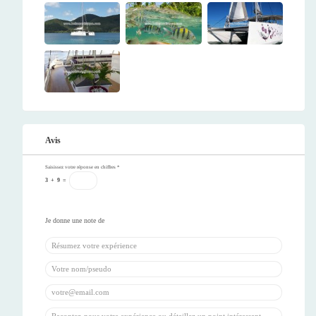
Avis
Saisissez votre réponse en chiffres
*
3
+
9
=