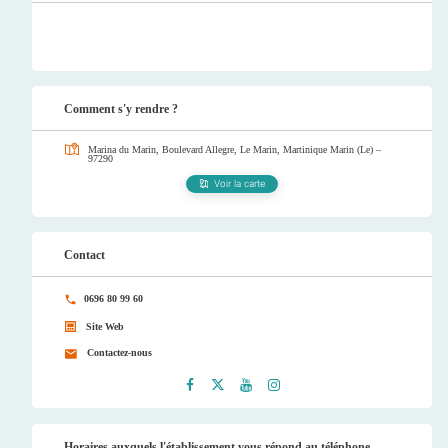
Comment s'y rendre ?
Marina du Marin, Boulevard Allegre, Le Marin, Martinique
Marin (Le) –
97290
Voir la carte
Contact
0696 80 99 60
Site Web
Contactez-nous
Faceb
Twitt
Youtu
Instag
ook
er
be
ram
Horaires auxquels l'établissement vous répond au téléphone.