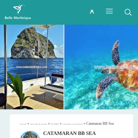
»
»
»
»
Catamaran BB Sea
Accueil
Activités & Loisirs
EN MER
Croisières à la journée
CATAMARAN BB SEA