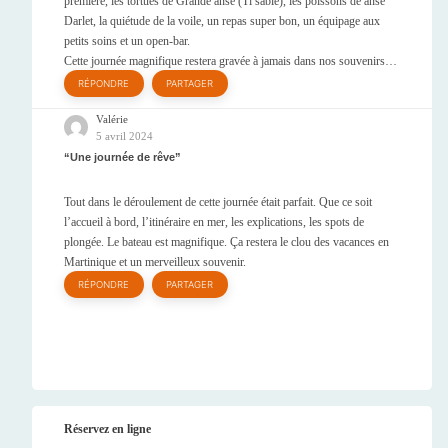
première, les tortues de Grande anse (Ti sable), les poissons de anse
Darlet, la quiétude de la voile, un repas super bon, un équipage aux
petits soins et un open-bar.
Cette journée magnifique restera gravée à jamais dans nos souvenirs…
RÉPONDRE
PARTAGER
Valérie
5 avril 2024
Une journée de rêve
Tout dans le déroulement de cette journée était parfait. Que ce soit
l’accueil à bord, l’itinéraire en mer, les explications, les spots de
plongée. Le bateau est magnifique. Ça restera le clou des vacances en
Martinique et un merveilleux souvenir.
RÉPONDRE
PARTAGER
Réservez en ligne