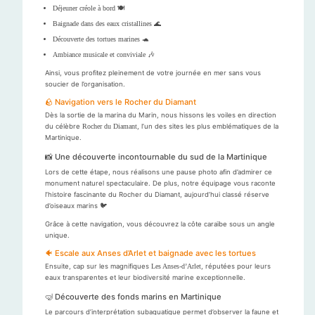
Déjeuner créole à bord 🍽️
Baignade dans des eaux cristallines 🌊
Découverte des tortues marines 🐢
Ambiance musicale et conviviale 🎶
Ainsi, vous profitez pleinement de votre journée en mer sans vous
soucier de l’organisation.
🪨 Navigation vers le Rocher du Diamant
Dès la sortie de la marina du Marin, nous hissons les voiles en direction
du célèbre
Rocher du Diamant
, l’un des sites les plus emblématiques de la
Martinique.
📸 Une découverte incontournable du sud de la Martinique
Lors de cette étape, nous réalisons une pause photo afin d’admirer ce
monument naturel spectaculaire. De plus, notre équipage vous raconte
l’histoire fascinante du Rocher du Diamant, aujourd’hui classé réserve
d’oiseaux marins 🐦
Grâce à cette navigation, vous découvrez la côte caraïbe sous un angle
unique.
🐠 Escale aux Anses d’Arlet et baignade avec les tortues
Ensuite, cap sur les magnifiques
Les Anses-d’Arlet
, réputées pour leurs
eaux transparentes et leur biodiversité marine exceptionnelle.
🤿 Découverte des fonds marins en Martinique
Le parcours d’interprétation subaquatique permet d’observer la faune et