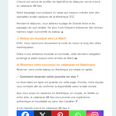
L’heure est venue de profiter de l’apéritif et du déjeuner servis à bord
du catamaran BB Sea.
Notre équipage vous prépare un repas aux saveurs créoles avec des
spécialités locales typiques de la Martinique 🇲🇶
Pendant le déjeuner, vous admirez la plage de Grande Anse et les
paysages du sud caraïbe. De plus, il est fréquent d’observer des tortues
marines nager à proximité du bateau 🐢
🎶 Retour en musique vers Le Marin
Enfin, nous reprenons doucement la route du retour le long des côtes
martiniquaises.
Grâce à une ambiance musicale et conviviale, cette dernière navigation
prolonge le plaisir jusqu’à votre arrivée au Marin 🌅
📅 Réservez votre excursion en catamaran en Martinique
Réserver votre sortie bateau en Martinique est simple et rapide.
✅ Comment réserver votre journée en mer ?
La réservation en ligne est gratuite sur cette page. Ensuite, notre équipe
vous contacte afin de confirmer la disponibilité selon la date choisie.
Que vous soyez en vacances en Martinique, en couple, en famille ou
entre amis, le catamaran BB Sea vous promet une expérience
authentique et inoubliable au cœur des Caraïbes 🌴
À très bientôt à bord du catamaran BB Sea ⚓