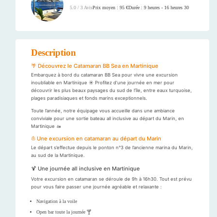
Prix moyen : 95 €
Durée : 9 heures - 16 heures 30
5.0 / 3 Avis
Description
🌴 Découvrez le Catamaran BB Sea en Martinique
Embarquez à bord du catamaran BB Sea pour vivre une excursion
inoubliable en Martinique ☀️ Profitez d’une journée en mer pour
découvrir les plus beaux paysages du sud de l’île, entre eaux turquoise,
plages paradisiaques et fonds marins exceptionnels.
Toute l’année, notre équipage vous accueille dans une ambiance
conviviale pour une sortie bateau all inclusive au départ du Marin, en
Martinique 🚤
⛵ Une excursion en catamaran au départ du Marin
Le départ s’effectue depuis le ponton n°3 de l’ancienne marina du Marin,
au sud de la Martinique.
🍹 Une journée all inclusive en Martinique
Votre excursion en catamaran se déroule de 9h à 16h30. Tout est prévu
pour vous faire passer une journée agréable et relaxante :
Navigation à la voile
Open bar toute la journée 🍸