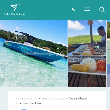
»
»
»
»
Captain Manou
Accueil
Activités & Loisirs
EN MER
Croisières à la journée
Excursions Nautiques