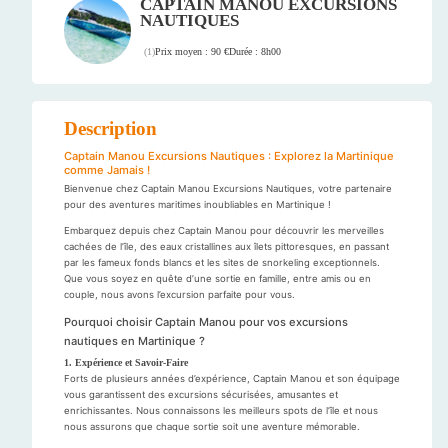
CAPTAIN MANOU EXCURSIONS
NAUTIQUES
Prix moyen : 90 €
Durée : 8h00
(
1
)
Description
Captain Manou Excursions Nautiques : Explorez la Martinique
comme Jamais !
Bienvenue chez Captain Manou Excursions Nautiques, votre partenaire
pour des aventures maritimes inoubliables en Martinique !
Embarquez depuis chez Captain Manou pour découvrir les merveilles
cachées de l’île, des eaux cristallines aux îlets pittoresques, en passant
par les fameux fonds blancs et les sites de snorkeling exceptionnels.
Que vous soyez en quête d’une sortie en famille, entre amis ou en
couple, nous avons l’excursion parfaite pour vous.
Pourquoi choisir Captain Manou pour vos excursions
nautiques en Martinique ?
1. Expérience et Savoir-Faire
Forts de plusieurs années d’expérience, Captain Manou et son équipage
vous garantissent des excursions sécurisées, amusantes et
enrichissantes. Nous connaissons les meilleurs spots de l’île et nous
nous assurons que chaque sortie soit une aventure mémorable.