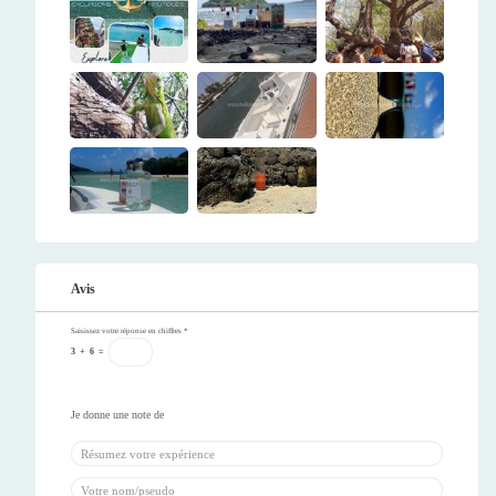
Avis
Saisissez votre réponse en chiffres
*
3
+
6
=