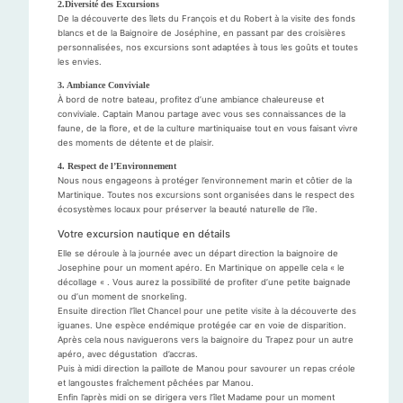
2.Diversité des Excursions
De la découverte des îlets du François et du Robert à la visite des fonds
blancs et de la Baignoire de Joséphine, en passant par des croisières
personnalisées, nos excursions sont adaptées à tous les goûts et toutes
les envies.
3. Ambiance Conviviale
À bord de notre bateau, profitez d’une ambiance chaleureuse et
conviviale. Captain Manou partage avec vous ses connaissances de la
faune, de la flore, et de la culture martiniquaise tout en vous faisant vivre
des moments de détente et de plaisir.
4. Respect de l’Environnement
Nous nous engageons à protéger l’environnement marin et côtier de la
Martinique. Toutes nos excursions sont organisées dans le respect des
écosystèmes locaux pour préserver la beauté naturelle de l’île.
Votre excursion nautique en détails
Elle se déroule à la journée avec un départ direction la baignoire de
Josephine pour un moment apéro. En Martinique on appelle cela « le
décollage « . Vous aurez la possibilité de profiter d’une petite baignade
ou d’un moment de snorkeling.
Ensuite direction l’îlet Chancel pour une petite visite à la découverte des
iguanes. Une espèce endémique protégée car en voie de disparition.
Après cela nous naviguerons vers la baignoire du Trapez pour un autre
apéro, avec dégustation d’accras.
Puis à midi direction la paillote de Manou pour savourer un repas créole
et langoustes fraîchement pêchées par Manou.
Enfin l’après midi on se dirigera vers l’îlet Madame pour un moment