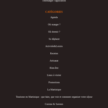
Télécharger l’application
CATÉGORIES
Agenda
Où manger ?
Où dormir ?
Se déplacer
Activités&Loisirs
Recettes
Artisanat
Bien-être
Lieux à visiter
Promotions
La Martinique
Tourisme en Martinique : que faire, que voir et comment organiser votre séjour
Cuisine & Saveurs