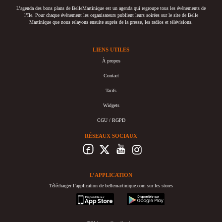
L’agenda des bons plans de BelleMartinique est un agenda qui regroupe tous les événements de
l’île. Pour chaque événement les organisateurs publient leurs soirées sur le site de Belle
Martinique que nous relayons ensuite auprès de la presse, les radios et télévisions.
LIENS UTILES
À propos
Contact
Tarifs
Widgets
CGU / RGPD
RÉSEAUX SOCIAUX
L’APPLICATION
Télécharger l’application de bellemartinique.com sur les stores
appstore
googleplay