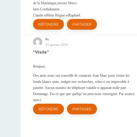
de la Martinique,encore Merci.
bien Cordialement .
Claude etMme Régine etRaphaël.
RÉPONDRE
PARTAGER
Rv
13 janvier 2020
Visite
Bonjour,
Des amis nous ont conseillé de contacter Jean Marc pour visiter les
fonds blancs mais, malgré nos recherches, celui-ci est impossible à
joindre. Aucun numéro de téléphone valable n’apparait nulle part.
Dommage. Est-ce que que quelqu’un peut nous renseigner. Par avance
merci.
RÉPONDRE
PARTAGER