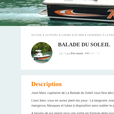
»
»
»
ACCUEIL
ACTIVITÉS & LOISIRS
EN MER
CROISIÈRES À LA JO
BALADE DU SOLEIL
Prix moyen : 0 €
Durée : NC
5.0 / 3 Avis
Description
Jean Marc capitaine de La Balade du Soleil vous fera décou
Lisez bien, vous en aurez plein les yeux : La baignoire José
mangrove, Masques et tubas à disposition sans oublier le
4 heures de pur plaisir pour une sortie en formule demi jou