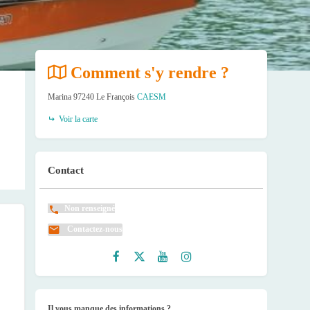
Comment s'y rendre ?
Marina 97240 Le François
CAESM
Voir la carte
Contact
Non renseigné
Contactez-nous
Faceb
Twitte
Youtu
Instag
ook
r
be
ram
Il vous manque des informations ?