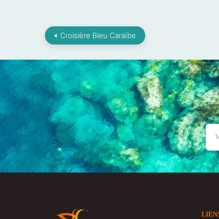
Croisière Bleu Caraïbe
Ins
LIEN