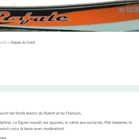
»
Balade du Soleil
URNÉE
vrir les fonds blancs du Robert et du François.
phine, Le figuier maudit, les iguanes, le cahot aux esclaves, l’îlet madame, la
 punch coco (à boire avec modération)
rnée