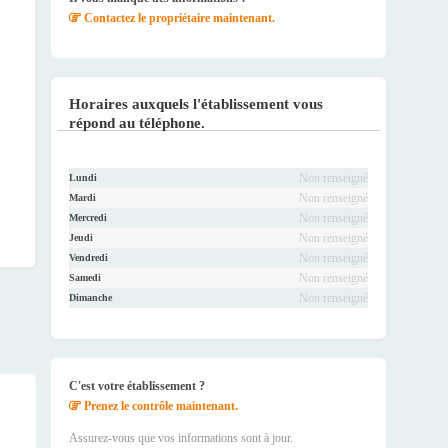
Contactez le propriétaire maintenant.
Horaires auxquels l'établissement vous
répond au téléphone.
Non renseigné
Lundi
Non renseigné
Mardi
Non renseigné
Mercredi
Non renseigné
Jeudi
Non renseigné
Vendredi
Non renseigné
Samedi
Non renseigné
Dimanche
C'est votre établissement ?
Prenez le contrôle maintenant.
Assurez-vous que vos informations sont à jour.