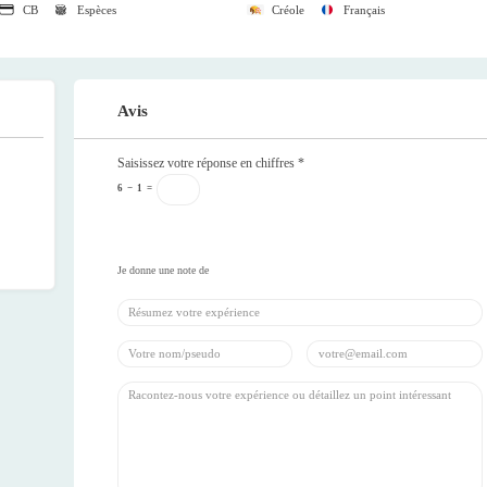
CB
Espèces
Créole
Français
Avis
Saisissez votre réponse en chiffres
*
6
−
1
=