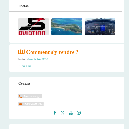
Photos
Comment s'y rendre ?
Martinique
Lamentin (Le) – 97232
Voir la carte
Contact
Non renseigné
Contactez-nous
Faceb
Twitt
Youtu
Instag