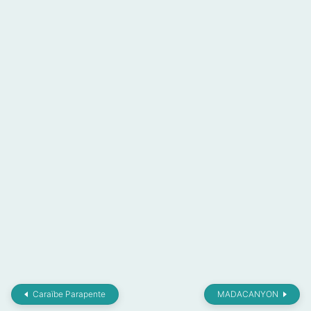
Caraïbe Parapente
MADACANYON