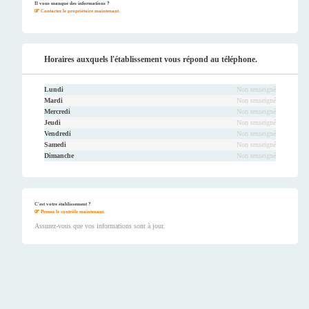
ook
er
be
ram
Il vous manque des informations ?
Contactez le propriétaire maintenant.
Horaires auxquels l'établissement vous répond au téléphone.
Lundi
Non renseigné
Mardi
Non renseigné
Mercredi
Non renseigné
Jeudi
Non renseigné
Vendredi
Non renseigné
Samedi
Non renseigné
Dimanche
Non renseigné
C'est votre établissement ?
Prenez le contrôle maintenant.
Assurez-vous que vos informations sont à jour.