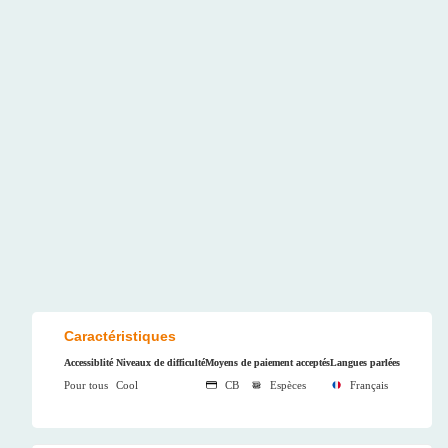
Caractéristiques
Accessiblité
Niveaux de difficulté
Moyens de paiement acceptés
Langues parlées
Pour tous
Cool
CB
Espèces
Français