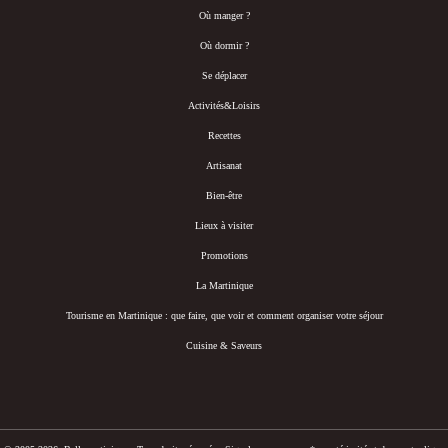
Où manger ?
Où dormir ?
Se déplacer
Activités&Loisirs
Recettes
Artisanat
Bien-être
Lieux à visiter
Promotions
La Martinique
Tourisme en Martinique : que faire, que voir et comment organiser votre séjour
Cuisine & Saveurs