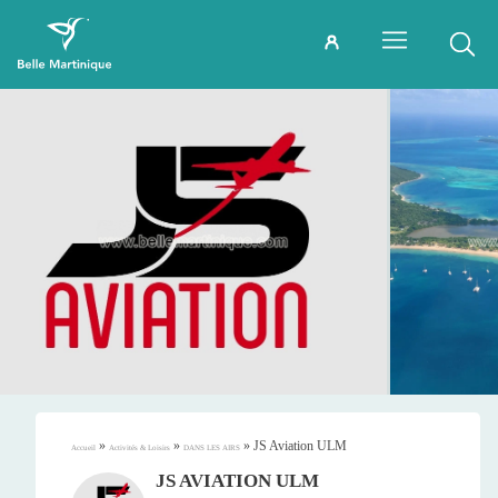
»
»
»
JS Aviation ULM
Accueil
Activités & Loisirs
DANS LES AIRS
JS AVIATION ULM