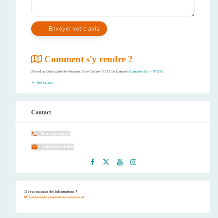
Comment s'y rendre ?
Zone d’aviation générale Aéroport Aime Césaire 97232 Le Lamentin
Lamentin (Le) – 97232
Voir la carte
Contact
Non renseigné
Contactez-nous
Faceb
Twitt
Youtu
Instag
ook
er
be
ram
Il vous manque des informations ?
Contactez le propriétaire maintenant.