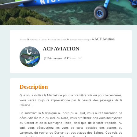
»
»
»
»
ACF Aviation
Accueil
Activités & Loisirs
DANS LES AIRS
Survol de la Martinique
ACF AVIATION
Prix moyen : 0 €
Durée : NC
(
1
)
Description
Que vous visitiez la Martinique pour la première fois ou pour la centième,
vous serez toujours impressionné par la beauté des paysages de la
Caraïbe…
En survolant la Martinique au nord ou au sud, vous aurez l’occasion de
découvrir l’île vue du ciel. Au Nord, vous profiterez des vues incroyables
du Carbet et de la Montagne Pelée, ainsi que de la forêt tropicale. Au
sud, vous découvrirez les vues de carte postales des plaines du
Lamentin, du rocher du Diamant et des plages des Salines. Ces vols de