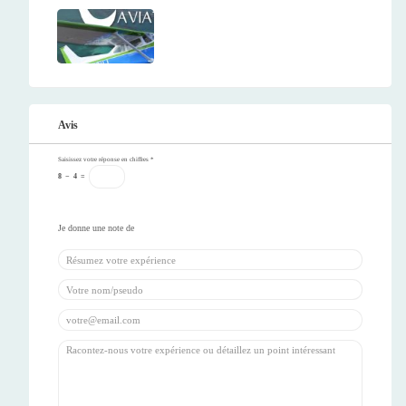
Avis
Saisissez votre réponse en chiffres
*
8
−
4
=