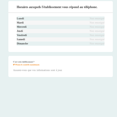
Horaires auxquels l'établissement vous répond au téléphone.
Lundi
Non renseigné
Mardi
Non renseigné
Mercredi
Non renseigné
Jeudi
Non renseigné
Vendredi
Non renseigné
Samedi
Non renseigné
Dimanche
Non renseigné
C'est votre établissement ?
Prenez le contrôle maintenant.
Assurez-vous que vos informations sont à jour.