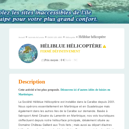
»
»
»
»
Héliblue hélicoptère
Accueil
Activités & Loisirs
DANS LES AIRS
Hélicoptère
HÉLIBLUE HÉLICOPTÈRE
FERMÉ DÉFINITIVEMENT
Prix moyen : 0 €
Durée : NC
(
1
)
Description
Cette activité n’est plus proposée.
Découvrez ici d’autres idées de loisirs en
Martinique
.
La Société Héliblue Hélicoptère est installée dans la Caraïbe depuis 2001.
Nous opérons essentiellement en Martinique et en Guadeloupe mais
également dans les autres Iles de la Caraïbe sur demande. Basée à
l’aéroport Aimé Césaire du Lamentin en Martinique; nos vols touristiques
s’effectuent depuis notre hélisurface principale, idéalement située au
Domaine Château Gaillard aux Trois Ilets ; mais aussi au départ d’autres