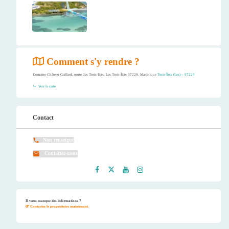
Comment s'y rendre ?
Domaine Château Gaillard, route des Trois-Ilets, Les Trois-Îlets 97229, Martinique
Trois-Îlets (Les) – 97229
Voir la carte
Contact
Non renseigné
Contactez-nous
Faceb
Twitt
Youtu
Instag
ook
er
be
ram
Il vous manque des informations ?
Contactez le propriétaire maintenant.