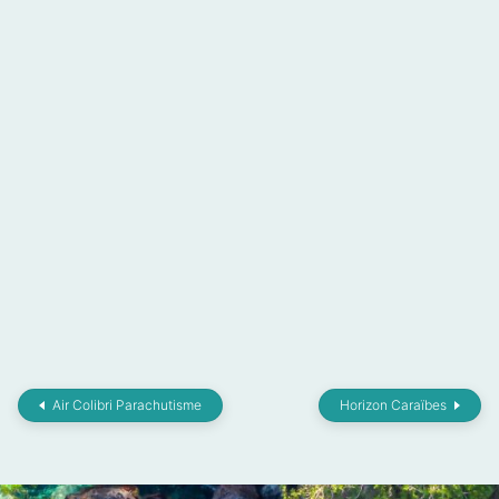
Air Colibri Parachutisme
Horizon Caraïbes