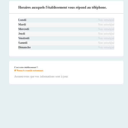
Horaires auxquels l'établissement vous répond au téléphone.
Lundi
Non renseigné
Mardi
Non renseigné
Mercredi
Non renseigné
Jeudi
Non renseigné
Vendredi
Non renseigné
Samedi
Non renseigné
Dimanche
Non renseigné
C'est votre établissement ?
Prenez le contrôle maintenant.
Assurez-vous que vos informations sont à jour.