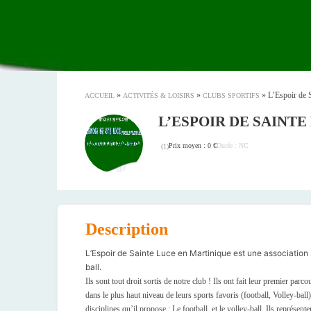
»
»
»
L’Espoir de 
ACCUEIL
ACTIVITÉS & LOISIRS
CLUBS SPORTIFS
L’ESPOIR DE SAINTE
Prix moyen : 0 €
Durée : NC
(
1
)
Description
L’Espoir de Sainte Luce en Martinique est une association s
ball.
Ils sont tout droit sortis de notre club ! Ils ont fait leur premier p
dans le plus haut niveau de leurs sports favoris (football, Volley-bal
disciplines qu’il propose : Le football, et le volley-ball. Ils représen