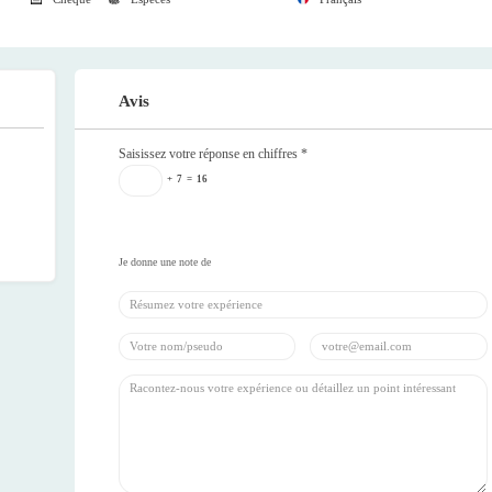
Avis
Saisissez votre réponse en chiffres
*
+
7
=
16