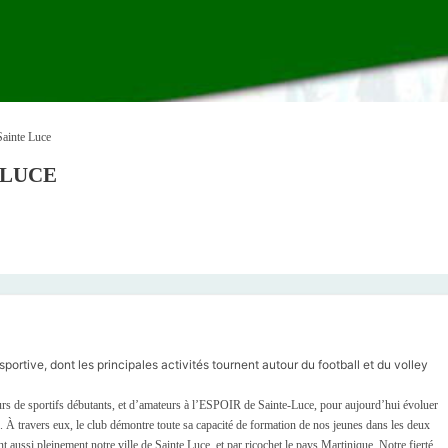
Sainte Luce
 LUCE
portive, dont les principales activités tournent autour du football et du volley
arcours de sportifs débutants, et d’amateurs à l’ESPOIR de Sainte-Luce, pour aujourd’hui évoluer
l). À travers eux, le club démontre toute sa capacité de formation de nos jeunes dans les deux
tent aussi pleinement notre ville de Sainte Luce, et par ricochet le pays Martinique. Notre fierté