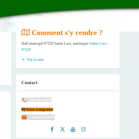
Comment s'y rendre ?
Hall municipal 97228 Sainte Luce, martinique
Sainte-Luce –
97228
Voir la carte
Contact
Non renseigné
Vente à emporter
Contactez-nous