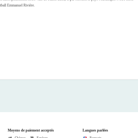
otball Emmanuel Rivière.
Moyens de paiement acceptés
Langues parlées
Chèque
Espèces
Français