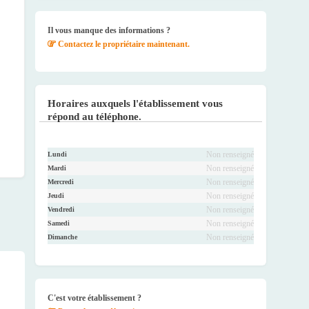
Faceb
Twitte
Youtu
Instag
ook
r
be
ram
Il vous manque des informations ?
Contactez le propriétaire maintenant.
Horaires auxquels l'établissement vous
répond au téléphone.
Non renseigné
Lundi
Non renseigné
Mardi
Non renseigné
Mercredi
Non renseigné
Jeudi
Non renseigné
Vendredi
Non renseigné
Samedi
Non renseigné
Dimanche
C'est votre établissement ?