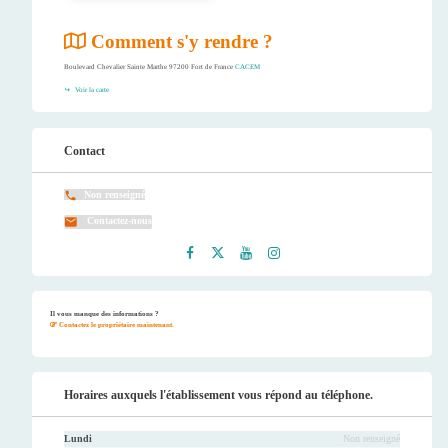
Comment s'y rendre ?
Boulevard Chevalier Sainte Marthe 97200 Fort de France
CACEM
Voir la carte
Contact
Non renseigné
Contactez-nous
Faceb
Twitt
Youtu
Instag
ook
er
be
ram
Il vous manque des informations ?
Contactez le propriétaire maintenant.
Horaires auxquels l'établissement vous répond au téléphone.
Lundi
Non renseigné