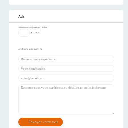
Avis
Saisissez votre réponse en chiffres
*
+
1
=
4