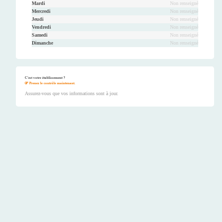
Mardi
Non renseigné
Mercredi
Non renseigné
Jeudi
Non renseigné
Vendredi
Non renseigné
Samedi
Non renseigné
Dimanche
Non renseigné
C'est votre établissement ?
Prenez le contrôle maintenant.
Assurez-vous que vos informations sont à jour.