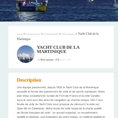
»
»
»
»
Yacht Club de la
Accueil
Activités & Loisirs
CLUBS SPORTIFS
Clubs Nautiques
Martinique
YACHT CLUB DE LA
MARTINIQUE
Prix moyen : 0 €
Durée : NC
(
1
)
Description
Une équipe passionnée, depuis 1935 le Yacht Club de la Martinique
accueille et forme des passionnés de voile et de sports nautiques. Notre
plan d’eau exceptionnel, la baie de Fort-de-France et la côte Caraïbe
sous le vent sont des aires de navigation au charme unique. Dès 7 ans,
l’école de voile du Yacht Club vous propose de découvrir la voile sur
Open Bic et Catamaran. Notre école de voile respecte la charte qualité
de l’école française de voile : un accueil organisé, un encadrement
qualifié et diplômé, une évaluation de votre niveau, un matériel adapté et