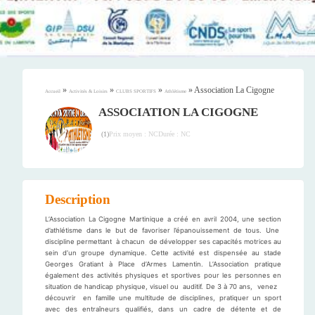
»
»
»
»
Association La Cigogne
Accueil
Activités & Loisirs
CLUBS SPORTIFS
Athlétisme
ASSOCIATION LA CIGOGNE
Prix moyen : NC
Durée : NC
(
1
)
Description
L’Association La Cigogne Martinique a créé en avril 2004, une section
d’athlétisme dans le but de favoriser l’épanouissement de tous. Une
discipline permettant à chacun de développer ses capacités motrices au
sein d’un groupe dynamique. Cette activité est dispensée au stade
Georges Gratiant à Place d’Armes Lamentin. L’Association pratique
également des activités physiques et sportives pour les personnes en
situation de handicap physique, visuel ou auditif. De 3 à 70 ans, venez
découvrir en famille une multitude de disciplines, pratiquer un sport
avec des entraîneurs qualifiés, dans un cadre de détente et de