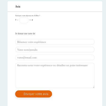
Avis
Saisissez votre réponse en chiffres
*
7
−
=
4