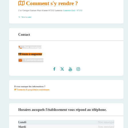
Comment s'y rendre ?
2 av Georges Gratiant Place d'armes 97232 Lamentin
Lamentin (Le) – 97232
Voir la carte
Contact
Non renseigné
Vente à emporter
Contactez-nous
Faceb
Twitt
Youtu
Instag
ook
er
be
ram
Il vous manque des informations ?
Contactez le propriétaire maintenant.
Horaires auxquels l'établissement vous répond au téléphone.
Lundi
Non renseigné
Mardi
Non renseigné