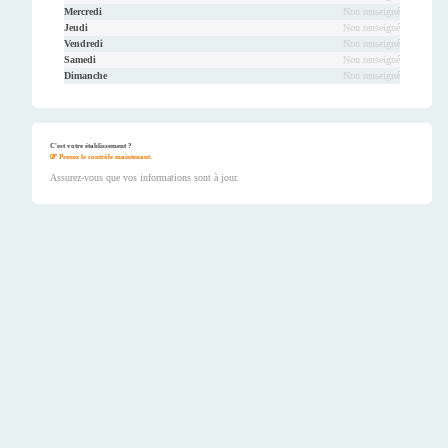
Mercredi
Non renseigné
Jeudi
Non renseigné
Vendredi
Non renseigné
Samedi
Non renseigné
Dimanche
Non renseigné
C'est votre établissement ?
Prenez le contrôle maintenant.
Assurez-vous que vos informations sont à jour.