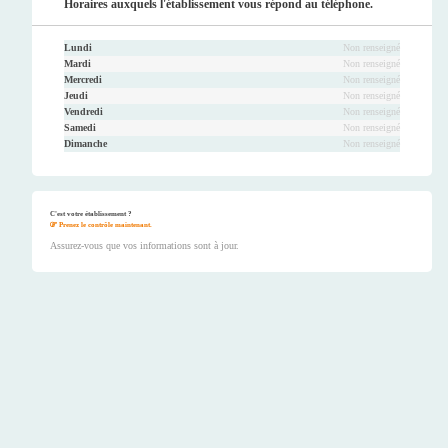
Horaires auxquels l'établissement vous répond au téléphone.
Lundi
Non renseigné
Mardi
Non renseigné
Mercredi
Non renseigné
Jeudi
Non renseigné
Vendredi
Non renseigné
Samedi
Non renseigné
Dimanche
Non renseigné
C'est votre établissement ?
Prenez le contrôle maintenant.
Assurez-vous que vos informations sont à jour.