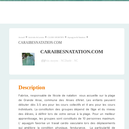
»
»
»
»
Accueil
Activités & Loisirs
CLUBS SPORTIFS
Aquagym & Natation
CARAIBESNATATION.COM
CARAIBESNATATION.COM
Prix moyen : NC
Durée : NC
(
1
)
Description
Fabrice, responsable de l’école de natation vous accueille sur la plage
de Grande Anse, commune des Anses d’Arlet. Les enfants peuvent
débuter dès 3.5 ans pour les cours collectifs et 4 ans pour les cours
individuels. La constitution des groupes dépend de l’âge et du niveau
des élèves, à définir lors de votre venue à la plage. Pour un meilleur
apprentissage, les groupes sont constitués de 10 personnes maximum.
L’ aquagym favorise un travail cardio vasculaire lors des déplacements
qui améliore la condition physique, l’endurance. La particularité de