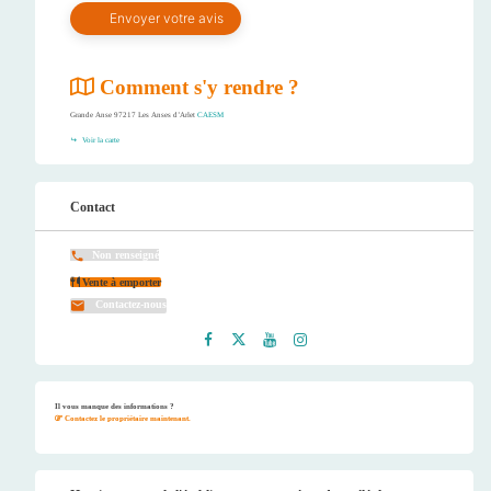
Comment s'y rendre ?
Grande Anse 97217 Les Anses d’Arlet
CAESM
Voir la carte
Contact
Non renseigné
Vente à emporter
Contactez-nous
Faceb
Twitt
Youtu
Instag
ook
er
be
ram
Il vous manque des informations ?
Contactez le propriétaire maintenant.