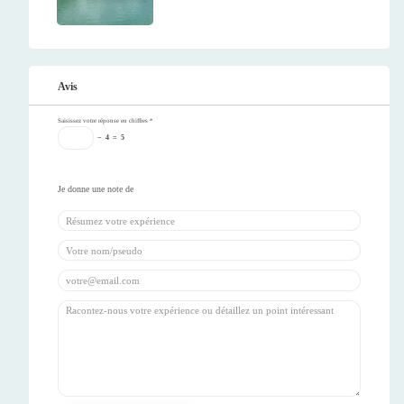
Avis
Saisissez votre réponse en chiffres
*
−
4
=
5