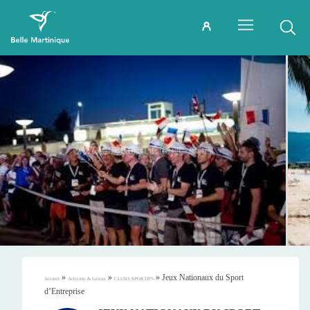
»
»
»
Jeux Nationaux du Sport
Accueil
Activités & Loisirs
CLUBS SPORTIFS
d’Entreprise