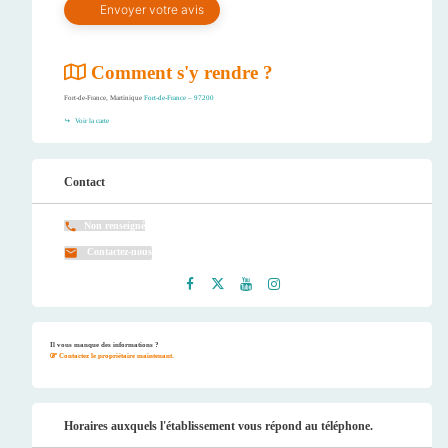
Comment s'y rendre ?
Fort-de-France, Martinique
Fort-de-France – 97200
Voir la carte
Contact
Non renseigné
Contactez-nous
Faceb
Twitt
Youtu
Instag
ook
er
be
ram
Il vous manque des informations ?
Contactez le propriétaire maintenant.
Horaires auxquels l'établissement vous répond au téléphone.