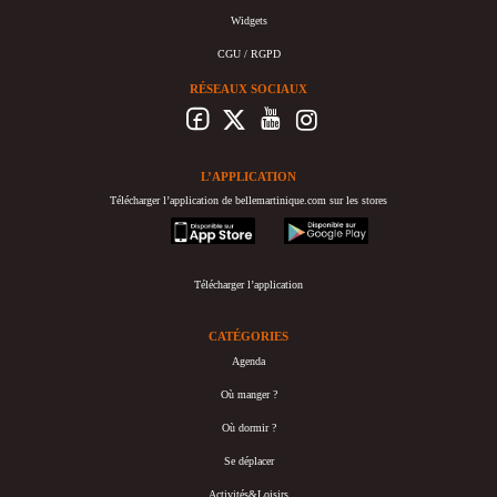
Widgets
CGU / RGPD
RÉSEAUX SOCIAUX
L’APPLICATION
Télécharger l’application de bellemartinique.com sur les stores
appstore
googleplay
Télécharger l’application
CATÉGORIES
Agenda
Où manger ?
Où dormir ?
Se déplacer
Activités&Loisirs