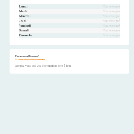
Lundi
Non renseigné
Mardi
Non renseigné
Mercredi
Non renseigné
Jeudi
Non renseigné
Vendredi
Non renseigné
Samedi
Non renseigné
Dimanche
Non renseigné
C'est votre établissement ?
Prenez le contrôle maintenant.
Assurez-vous que vos informations sont à jour.