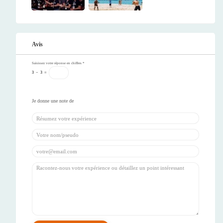
Avis
Saisissez votre réponse en chiffres
*
3
−
3
=