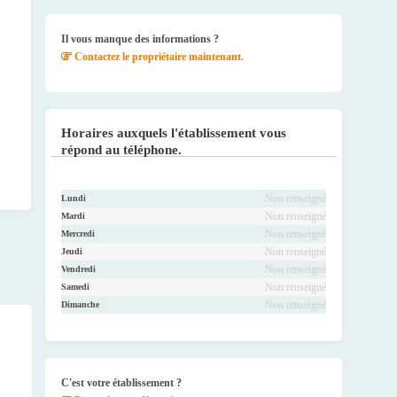
Faceb
Twitte
Youtu
Instag
ook
r
be
ram
Il vous manque des informations ?
Contactez le propriétaire maintenant.
Horaires auxquels l'établissement vous
répond au téléphone.
Non renseigné
Lundi
Non renseigné
Mardi
Non renseigné
Mercredi
Non renseigné
Jeudi
Non renseigné
Vendredi
Non renseigné
Samedi
Non renseigné
Dimanche
C'est votre établissement ?