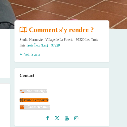
Comment s'y rendre ?
Studio Harmovie - Village de La Poterie - 97229 Les Trois
Ilets
Trois-Îlets (Les) – 97229
Voir la carte
Contact
Non renseigné
Vente à emporter
Contactez-nous