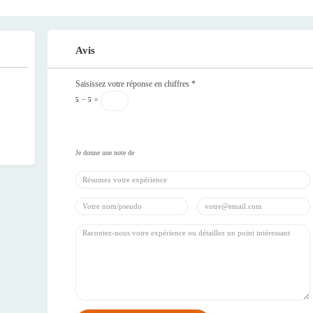
Avis
Saisissez votre réponse en chiffres
*
5
−
5
=