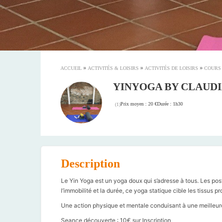
»
»
»
ACCUEIL
ACTIVITÉS & LOISIRS
ACTIVITÉS DE LOISIRS
COURS
YINYOGA BY CLAUD
Prix moyen : 20 €
Durée : 1h30
(
1
)
Description
Le Yin Yoga est un yoga doux qui s’adresse à tous. Les pos
l’immobilité et la durée, ce yoga statique cible les tissus 
Une action physique et mentale conduisant à une meilleur
Seance découverte : 10€ sur Inscription