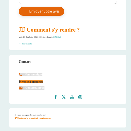
Comment s'y rendre ?
Voie 13 Jambette 97200 Fort de France
CACEM
Voir la carte
Contact
Non renseigné
Vente à emporter
Contactez-nous
Faceb
Twitt
Youtu
Instag
ook
er
be
ram
Il vous manque des informations ?
Contactez le propriétaire maintenant.