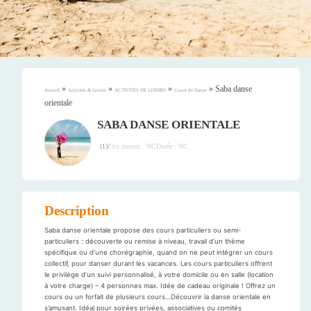
»
»
»
»
Saba danse
Accueil
Activités & Loisirs
ACTIVITÉS DE LOISIRS
Cours de Danse
orientale
SABA DANSE ORIENTALE
Prix moyen : NC
Durée : NC
(
1
)
Description
Saba danse orientale propose des cours particuliers ou semi-
particuliers : découverte ou remise à niveau, travail d’un thème
spécifique ou d’une chorégraphie, quand on ne peut intégrer un cours
collectif, pour danser durant les vacances. Les cours particuliers offrent
le privilège d’un suivi personnalisé, à votre domicile ou en salle (location
à votre charge) – 4 personnes max. Idée de cadeau originale ! Offrez un
cours ou un forfait de plusieurs cours…Découvrir la danse orientale en
s’amusant. Idéal pour soirées privées, associatives ou comités