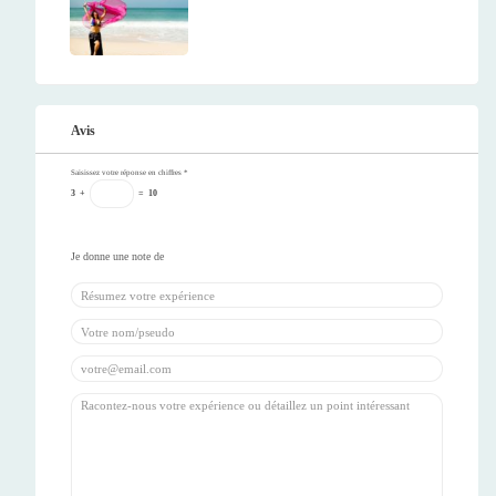
Avis
Saisissez votre réponse en chiffres
*
3
+
=
10