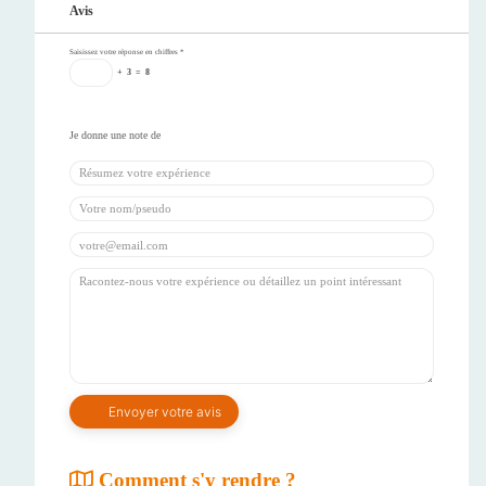
Avis
Saisissez votre réponse en chiffres
*
+
3
=
8
Comment s'y rendre ?