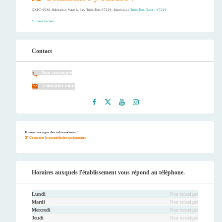
GXPC+FJM, Habitation Vatable, Les Trois-Îlets 97229, Martinique
Trois-Îlets (Les) – 97229
Voir la carte
Contact
Non renseigné
Contactez-nous
Faceb
Twitt
Youtu
Instag
ook
er
be
ram
Il vous manque des informations ?
Contactez le propriétaire maintenant.
Horaires auxquels l'établissement vous répond au téléphone.
Lundi
Non renseigné
Mardi
Non renseigné
Mercredi
Non renseigné
Jeudi
Non renseigné