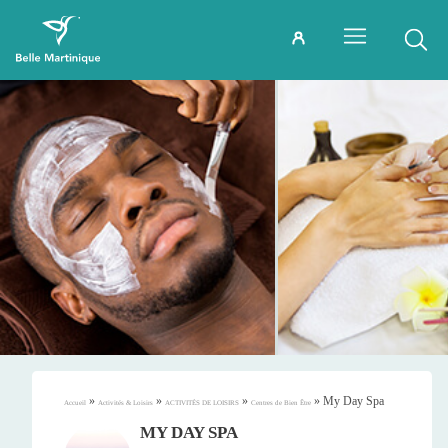
»
»
»
»
My Day Spa
Accueil
Activités & Loisirs
ACTIVITÉS DE LOISIRS
Centres de Bien Être
MY DAY SPA