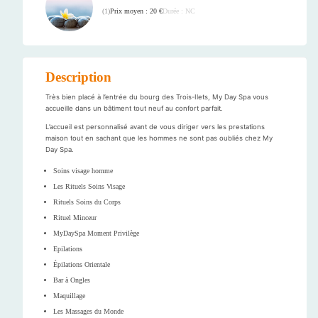
Prix moyen : 20 €
Durée : NC
(
1
)
Description
Très bien placé à l’entrée du bourg des Trois-Ilets, My Day Spa vous
accueille dans un bâtiment tout neuf au confort parfait.
L’accueil est personnalisé avant de vous diriger vers les prestations
maison tout en sachant que les hommes ne sont pas oubliés chez My
Day Spa.
Soins visage homme
Les Rituels Soins Visage
Rituels Soins du Corps
Rituel Minceur
MyDaySpa Moment Privilège
Epilations
Épilations Orientale
Bar à Ongles
Maquillage
Les Massages du Monde