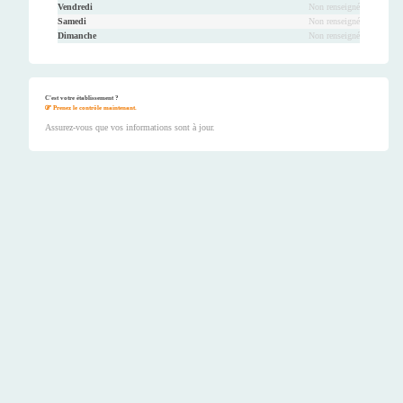
Vendredi
Non renseigné
Samedi
Non renseigné
Dimanche
Non renseigné
C'est votre établissement ?
Prenez le contrôle maintenant.
Assurez-vous que vos informations sont à jour.