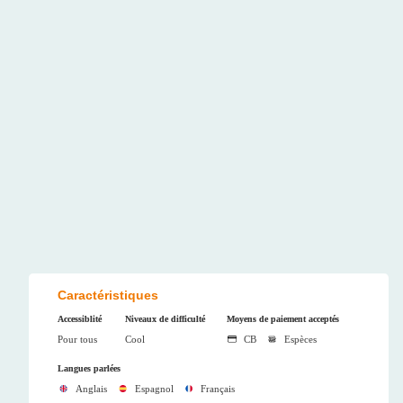
Caractéristiques
Accessiblité
Niveaux de difficulté
Moyens de paiement acceptés
Pour tous
Cool
CB
Espèces
Langues parlées
Anglais
Espagnol
Français