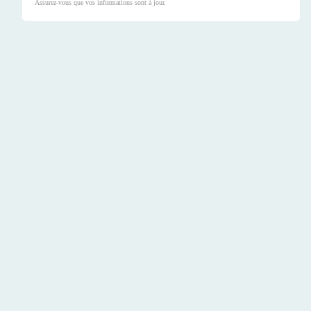
Assurez-vous que vos informations sont à jour.