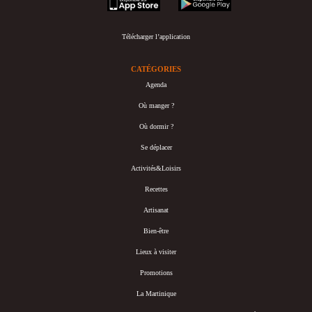
Télécharger l’application
CATÉGORIES
Agenda
Où manger ?
Où dormir ?
Se déplacer
Activités&Loisirs
Recettes
Artisanat
Bien-être
Lieux à visiter
Promotions
La Martinique