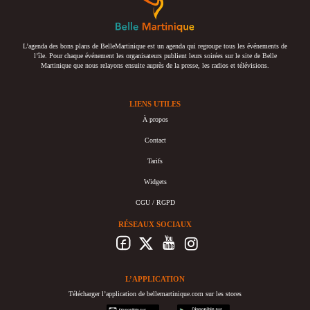
L’agenda des bons plans de BelleMartinique est un agenda qui regroupe tous les événements de
l’île. Pour chaque événement les organisateurs publient leurs soirées sur le site de Belle
Martinique que nous relayons ensuite auprès de la presse, les radios et télévisions.
LIENS UTILES
À propos
Contact
Tarifs
Widgets
CGU / RGPD
RÉSEAUX SOCIAUX
L’APPLICATION
Télécharger l’application de bellemartinique.com sur les stores
appstore
googleplay