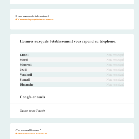
Faceb
Twitt
Youtu
Instag
ook
er
be
ram
Il vous manque des informations ?
Contactez le propriétaire maintenant.
Horaires auxquels l'établissement vous répond au téléphone.
Lundi
Non renseigné
Mardi
Non renseigné
Mercredi
Non renseigné
Jeudi
Non renseigné
Vendredi
Non renseigné
Samedi
Non renseigné
Dimanche
Non renseigné
Congés annuels
Ouvert toute l'année
C'est votre établissement ?
Prenez le contrôle maintenant.