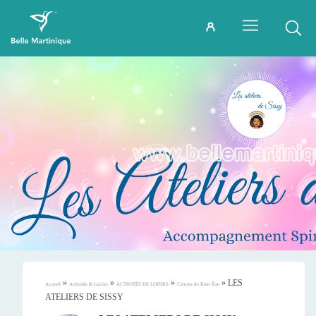
»
»
»
»
LES
Accueil
Activités & Loisirs
ACTIVITÉS DE LOISIRS
Centres de Bien Être
ATELIERS DE SISSY