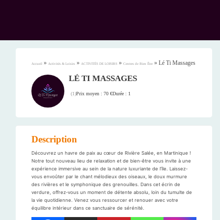
»
»
»
»
Lé Ti Massages
Accueil
Activités & Loisirs
ACTIVITÉS DE LOISIRS
Centres de Bien Être
LÉ TI MASSAGES
Prix moyen : 70 €
Durée : 1
(
1
)
Description
Découvrez un havre de paix au cœur de Rivière Salée, en Martinique !
Notre tout nouveau lieu de relaxation et de bien-être vous invite à une
expérience immersive au sein de la nature luxuriante de l’île. Laissez-
vous envoûter par le chant mélodieux des oiseaux, le doux murmure
des rivières et le symphonique des grenouilles. Dans cet écrin de
verdure, offrez-vous un moment de détente absolu, loin du tumulte de
la vie quotidienne. Venez vous ressourcer et renouer avec votre
équilibre intérieur dans ce sanctuaire de sérénité.