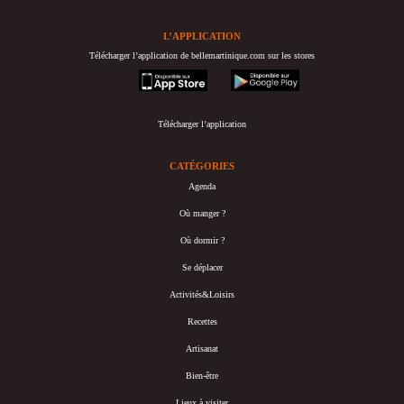
L’APPLICATION
Télécharger l’application de bellemartinique.com sur les stores
appstore
googleplay
Télécharger l’application
CATÉGORIES
Agenda
Où manger ?
Où dormir ?
Se déplacer
Activités&Loisirs
Recettes
Artisanat
Bien-être
Lieux à visiter