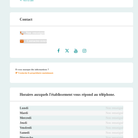
Voir la carte
Contact
Non renseigné
Contactez-nous
Faceb
Twitt
Youtu
Instag
ook
er
be
ram
Il vous manque des informations ?
Contactez le propriétaire maintenant.
Horaires auxquels l'établissement vous répond au téléphone.
Lundi
Non renseigné
Mardi
Non renseigné
Mercredi
Non renseigné
Jeudi
Non renseigné
Vendredi
Non renseigné
Samedi
Non renseigné
Dimanche
Non renseigné