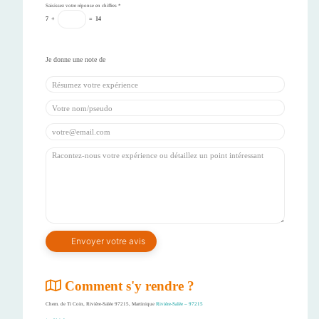
Saisissez votre réponse en chiffres
*
7
+
=
14
Comment s'y rendre ?
Chem. de Ti Coin, Rivière-Salée 97215, Martinique
Rivière-Salée – 97215