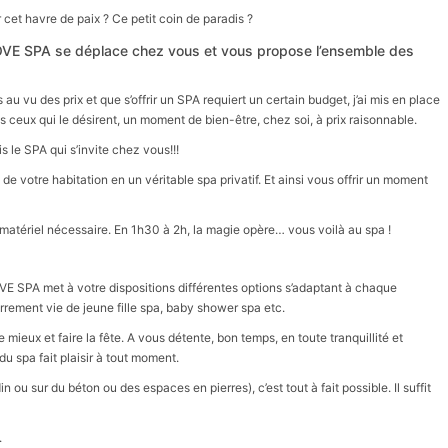
 cet havre de paix ? Ce petit coin de paradis ?
LOVE SPA se déplace chez vous et vous propose l’ensemble des
u vu des prix et que s’offrir un SPA requiert un certain budget, j’ai mis en place
ous ceux qui le désirent, un moment de bien-être, chez soi, à prix raisonnable.
 le SPA qui s’invite chez vous!!!
 de votre habitation en un véritable spa privatif. Et ainsi vous offrir un moment
tériel nécessaire. En 1h30 à 2h, la magie opère… vous voilà au spa !
VE SPA met à votre dispositions différentes options s’adaptant à chaque
rement vie de jeune fille spa, baby shower spa etc.
 mieux et faire la fête. A vous détente, bon temps, en toute tranquillité et
du spa fait plaisir à tout moment.
in ou sur du béton ou des espaces en pierres), c’est tout à fait possible. Il suffit
.