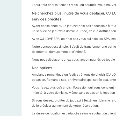
Et oui, tout ceci fait envie ! Mais…où pourriez-vous trouver
Ne cherchez plus, inutile de vous déplacer, CJ 
services précités.
Ayant conscience qu’un jacuzzi n’est pas accessible à tous a
un service de jacuzzi à domicile. Et ce, en vue d’offrir à t
Avec CJ LOVE SPA, ce n’est pas vous qui allez au SPA, mais
Notre concept est simple. Il s’agit de transformer une partie
de détente, d’amusement et d’intimité.
Nous nous déplaçons chez vous, accompagnés de tout le ma
Nos options
Ambiance romantique ou festive : à vous de choisir !CJ LO
occasion. Romance spa, anniversaire spa, soirée spa, enter
Vous n’avez plus qu’à choisir l’occasion qui vous convient le
intimité, à votre domicile. Même sans occasion la location 
Si vous désirez profiter du jacuzzi à l’extérieur (dans le jard
de le préciser au moment de votre réservation.
La durée de location est adaptée selon le souhait du client