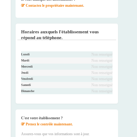
Contactez le propriétaire maintenant.
Horaires auxquels l'établissement vous
répond au téléphone.
Non renseigné
Lundi
Non renseigné
Mardi
Non renseigné
Mercredi
Non renseigné
Jeudi
Non renseigné
Vendredi
Non renseigné
Samedi
Non renseigné
Dimanche
C'est votre établissement ?
Prenez le contrôle maintenant.
Assurez-vous que vos informations sont à jour.