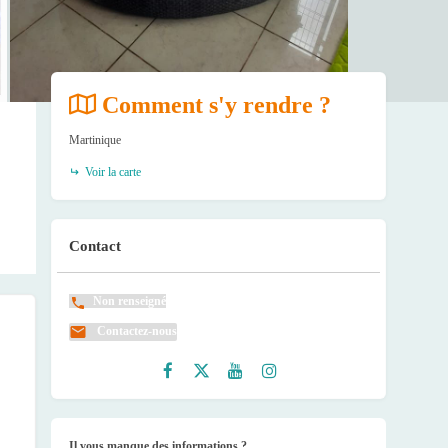
Comment s'y rendre ?
Martinique
Voir la carte
Contact
Non renseigné
Contactez-nous
Faceb
Twitte
Youtu
Instag
ook
r
be
ram
Il vous manque des informations ?