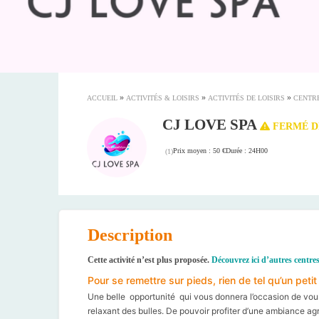
»
»
»
ACCUEIL
ACTIVITÉS & LOISIRS
ACTIVITÉS DE LOISIRS
CENTRE
CJ LOVE SPA
FERMÉ D
Prix moyen : 50 €
Durée : 24H00
(
1
)
Description
Cette activité n’est plus proposée.
Découvrez ici d’autres centre
Pour se remettre sur pieds, rien de tel qu’un pe
Une belle opportunité qui vous donnera l’occasion de v
relaxant des bulles. De pouvoir profiter d’une ambiance ag