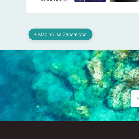
MadinGliss Sensations
Ins