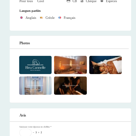
Pour tous
Cool
CB
Chèque
Espèces
Langues parlées
Anglais
Créole
Français
Photos
Avis
Saisissez votre réponse en chiffres
*
−
3
=
2