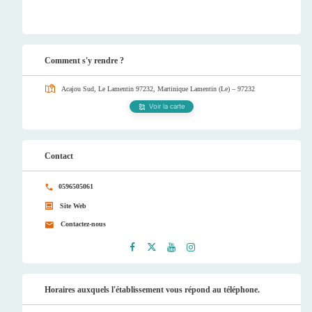
Comment s'y rendre ?
Acajou Sud, Le Lamentin 97232, Martinique
Lamentin (Le) – 97232
Voir la carte
Contact
0596505061
Site Web
Contactez-nous
Faceb
Twitt
Youtu
Instag
ook
er
be
ram
Horaires auxquels l'établissement vous répond au téléphone.