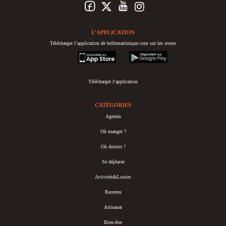
L’APPLICATION
Télécharger l’application de bellemartinique.com sur les stores
appstore
googleplay
Télécharger l’application
CATÉGORIES
Agenda
Où manger ?
Où dormir ?
Se déplacer
Activités&Loisirs
Recettes
Artisanat
Bien-être