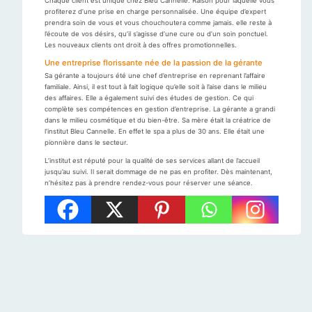
Chaque client est unique chez Bleu Cannelle. Raison pour laquelle vous
profiterez d’une prise en charge personnalisée. Une équipe d’expert
prendra soin de vous et vous chouchoutera comme jamais. elle reste à
l’écoute de vos désirs, qu’il s’agisse d’une cure ou d’un soin ponctuel.
Les nouveaux clients ont droit à des offres promotionnelles.
Une entreprise florissante née de la passion de la gérante
Sa gérante a toujours été une chef d’entreprise en reprenant l’affaire
familiale. Ainsi, il est tout à fait logique qu’elle soit à l’aise dans le milieu
des affaires. Elle a également suivi des études de gestion. Ce qui
complète ses compétences en gestion d’entreprise. La gérante a grandi
dans le milieu cosmétique et du bien-être. Sa mère était la créatrice de
l’institut Bleu Cannelle. En effet le spa a plus de 30 ans. Elle était une
pionnière dans le secteur.
L’institut est réputé pour la qualité de ses services allant de l’accueil
jusqu’au suivi. Il serait dommage de ne pas en profiter. Dès maintenant,
n’hésitez pas à prendre rendez-vous pour réserver une séance.