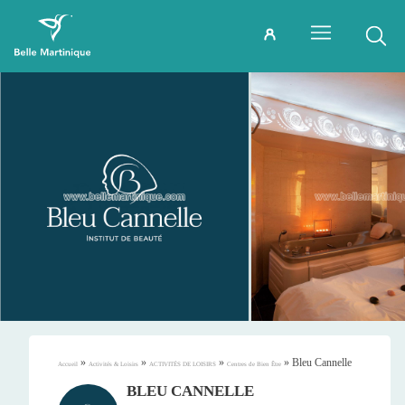
»
»
»
»
Bleu Cannelle
Accueil
Activités & Loisirs
ACTIVITÉS DE LOISIRS
Centres de Bien Être
BLEU CANNELLE