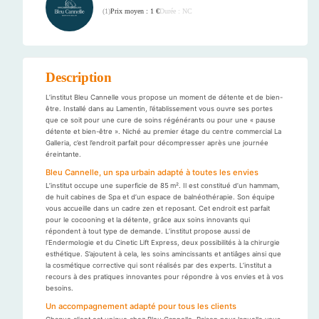
Prix moyen : 1 €
Durée : NC
(
1
)
Description
L’institut Bleu Cannelle vous propose un moment de détente et de bien-
être. Installé dans au Lamentin, l’établissement vous ouvre ses portes
que ce soit pour une cure de soins régénérants ou pour une « pause
détente et bien-être ». Niché au premier étage du centre commercial La
Galleria, c’est l’endroit parfait pour décompresser après une journée
éreintante.
Bleu Cannelle, un spa urbain adapté à toutes les envies
L’institut occupe une superficie de 85 m². Il est constitué d’un hammam,
de huit cabines de Spa et d’un espace de balnéothérapie. Son équipe
vous accueille dans un cadre zen et reposant. Cet endroit est parfait
pour le cocooning et la détente, grâce aux soins innovants qui
répondent à tout type de demande. L’institut propose aussi de
l’Endermologie et du Cinetic Lift Express, deux possibilités à la chirurgie
esthétique. S’ajoutent à cela, les soins amincissants et antiâges ainsi que
la cosmétique corrective qui sont réalisés par des experts. L’institut a
recours à des pratiques innovantes pour répondre à vos envies et à vos
besoins.
Un accompagnement adapté pour tous les clients