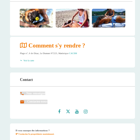
Comment s'y rendre ?
Plage n°, 6 de Dizac, Le Diamant 97223, Martinique
CACEM
Voir la carte
Contact
Non renseigné
Contactez-nous
Faceb
Twitt
Youtu
Instag
ook
er
be
ram
Il vous manque des informations ?
Contactez le propriétaire maintenant.