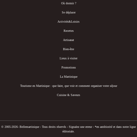
Où dormir ?
Se déplacer
Activités&Loisirs
Recettes
Artisanat
Bien-être
Lieux à visiter
Promotions
La Martinique
Tourisme en Martinique : que faire, que voir et comment organiser votre séjour
Cuisine & Saveurs
© 2005-2026- Bellemartinique - Tous droits réservés -
Signalez une erreur
-
*en antériorité et dans notre ligne
éditoriale.