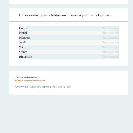
Horaires auxquels l'établissement vous répond au téléphone.
Lundi
Non renseigné
Mardi
Non renseigné
Mercredi
Non renseigné
Jeudi
Non renseigné
Vendredi
Non renseigné
Samedi
Non renseigné
Dimanche
Non renseigné
C'est votre établissement ?
Prenez le contrôle maintenant.
Assurez-vous que vos informations sont à jour.