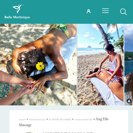
»
»
»
»
Ang’Elle
Accueil
Activités & Loisirs
ACTIVITÉS DE LOISIRS
Centres de Bien Être
Massage