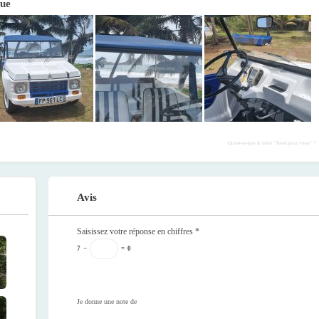
que
Qu'est-ce-que le label "Testé pour vous" ?
Avis
Saisissez votre réponse en chiffres
*
7
−
=
0