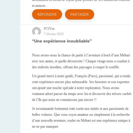
et astuces .
RÉPONDRE
PARTAGER
972Vsu
7 février 2025
Une expérience inoubliable
Nous avons-nous la chance de partir à l’aventure à bord d’une Méhari
avec nos amies, et quelle découverte ! Chaque virage nous a conduit à
des endroits insolites, offrant des paysages à couper le souffle.
Un grand merci à notre guide, François (Paco), passionné, qui a rendu
cette expérience encore plus mémorable. Ses histoires et son expertise
ont ajouté une touche spéciale à notre exploration. Nous avons
vraiment adoré passer du temps avec lui et découvrir des trésors cachés
de l’île que nous ne connaissons pas encore !!
Je recommande fortement cette sortie aux initiés et aux passionnés de
belles voitures. Que vous soyez amateur ou simplement à la recherche
d’une nouvelle aventure, rouler en Méhari est une expérience unique à
ne ne pas manquer.