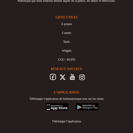
Martinique que nous relayons ensuite auprès de la presse, les radios et télévisions.
LIENS UTILES
À propos
Contact
Tarifs
Widgets
CGU / RGPD
RÉSEAUX SOCIAUX
L’APPLICATION
Télécharger l’application de bellemartinique.com sur les stores
appstore
googleplay
Télécharger l’application