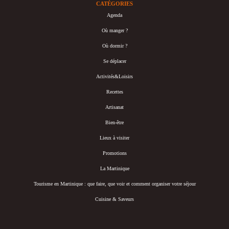
CATÉGORIES
Agenda
Où manger ?
Où dormir ?
Se déplacer
Activités&Loisirs
Recettes
Artisanat
Bien-être
Lieux à visiter
Promotions
La Martinique
Tourisme en Martinique : que faire, que voir et comment organiser votre séjour
Cuisine & Saveurs