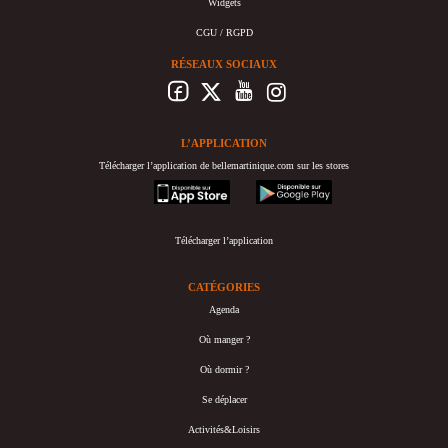
Widgets
CGU / RGPD
RÉSEAUX SOCIAUX
L’APPLICATION
Télécharger l’application de bellemartinique.com sur les stores
appstore
googleplay
Télécharger l’application
CATÉGORIES
Agenda
Où manger ?
Où dormir ?
Se déplacer
Activités&Loisirs