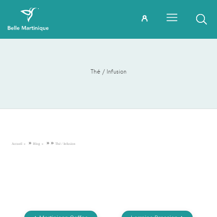
Thé / Infusion
»
»
»
Accueil
Blog
Thé / Infusion