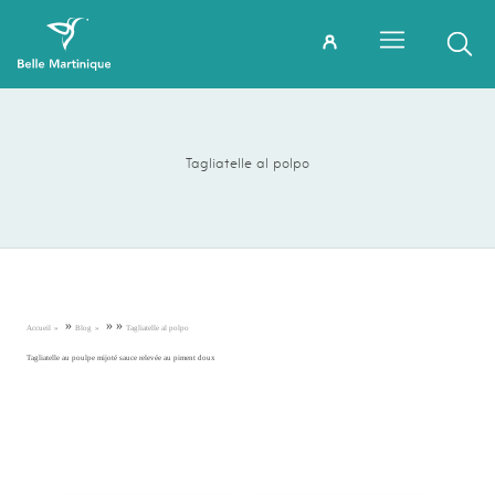
Tagliatelle al polpo
»
»
»
Accueil
Blog
Tagliatelle al polpo
Tagliatelle au poulpe mijoté sauce relevée au piment doux