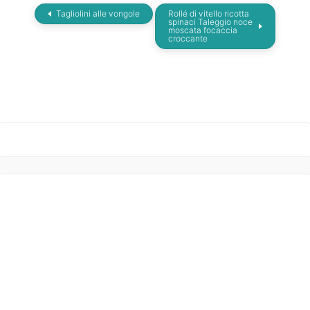
Tagliolini alle vongole
Rollé di vitello ricotta
spinaci Taleggio noce
moscata focaccia
croccante