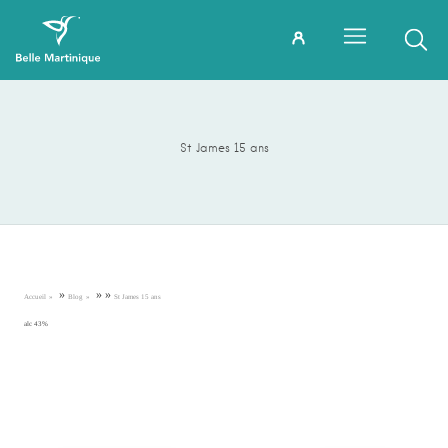
St James 15 ans
»
»
»
Accueil
Blog
St James 15 ans
alc 43%