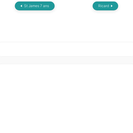
St James 7 ans
Ricard