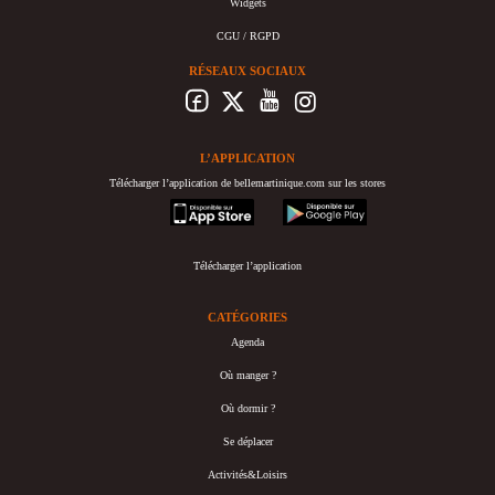
Widgets
CGU / RGPD
RÉSEAUX SOCIAUX
L’APPLICATION
Télécharger l’application de bellemartinique.com sur les stores
appstore
googleplay
Télécharger l’application
CATÉGORIES
Agenda
Où manger ?
Où dormir ?
Se déplacer
Activités&Loisirs