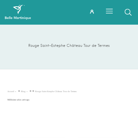
Rouge Saint-Estephe Château Tour de Termes
»
»
»
Accueil
Blog
Rouge Saint-Estephe Château Tour de Termes
Millésime selon arrivage.