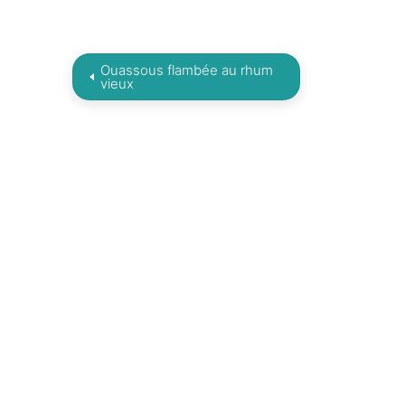
Ouassous flambée au rhum
vieux