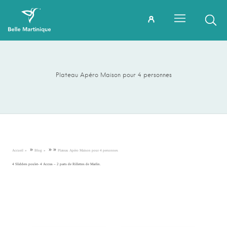
Plateau Apéro Maison pour 4 personnes
»
»
»
Accueil
Blog
Plateau Apéro Maison pour 4 personnes
4 Slidders poulet- 4 Accras – 2 parts de Rillettes de Marlin.