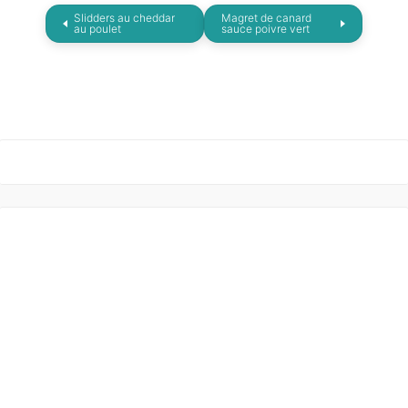
Slidders au cheddar
Magret de canard
au poulet
sauce poivre vert