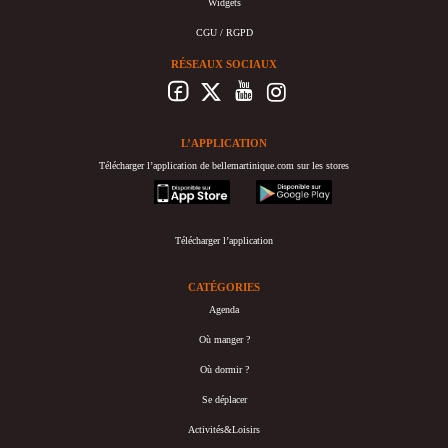
Widgets
CGU / RGPD
RÉSEAUX SOCIAUX
L’APPLICATION
Télécharger l’application de bellemartinique.com sur les stores
appstore
googleplay
Télécharger l’application
CATÉGORIES
Agenda
Où manger ?
Où dormir ?
Se déplacer
Activités&Loisirs