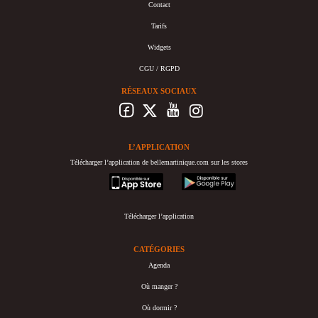
Contact
Tarifs
Widgets
CGU / RGPD
RÉSEAUX SOCIAUX
L’APPLICATION
Télécharger l’application de bellemartinique.com sur les stores
appstore
googleplay
Télécharger l’application
CATÉGORIES
Agenda
Où manger ?
Où dormir ?