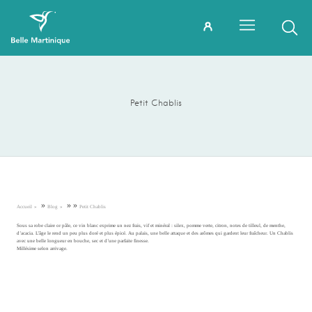
Petit Chablis
»
»
»
Accueil
Blog
Petit Chablis
Sous sa robe claire or pâle, ce vin blanc exprime un nez frais, vif et minéral : silex, pomme verte, citron, notes de tilleul, de menthe,
d’acacia. L’âge le rend un peu plus doré et plus épicé. Au palais, une belle attaque et des arômes qui gardent leur fraîcheur. Un Chablis
avec une belle longueur en bouche, sec et d’une parfaite finesse.
Millésime selon arrivage.