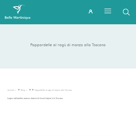
Pappardelle al ragù di manzo alla Toscana
»
»
»
Accueil
Blog
Pappardelle al ragù di manzo alla Toscana
Larges tabliatelles maison émincé de boeuf mijoté à la Toscane