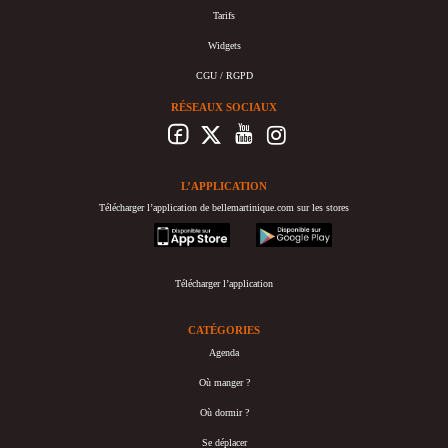
Tarifs
Widgets
CGU / RGPD
RÉSEAUX SOCIAUX
L’APPLICATION
Télécharger l’application de bellemartinique.com sur les stores
appstore
googleplay
Télécharger l’application
CATÉGORIES
Agenda
Où manger ?
Où dormir ?
Se déplacer