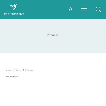
Panache
»
»
»
Accueil
Blog
Panache
Biere et limonade