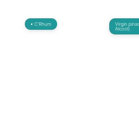
C’Rhum
Virgin pina
Alcool)