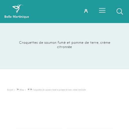
Croquettes de saumon fumé et pomme de terre, crème
citronnée
»
»
»
Accueil
Blog
Croquettes de saumon fumé et pomme de terre, crème citronnée