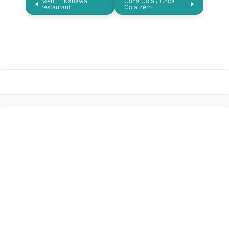
Menu – Kanawa
Coca Cola / Coca
restaurant
Cola Zéro