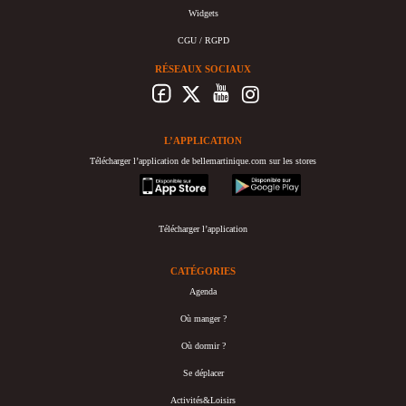
Widgets
CGU / RGPD
RÉSEAUX SOCIAUX
L’APPLICATION
Télécharger l’application de bellemartinique.com sur les stores
appstore
googleplay
Télécharger l’application
CATÉGORIES
Agenda
Où manger ?
Où dormir ?
Se déplacer
Activités&Loisirs