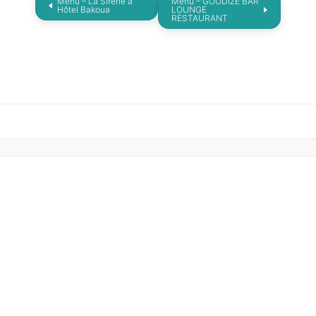
Menu – La Sirène à
Menu – GOODIZE BAR
Hôtel Bakoua
LOUNGE
RESTAURANT