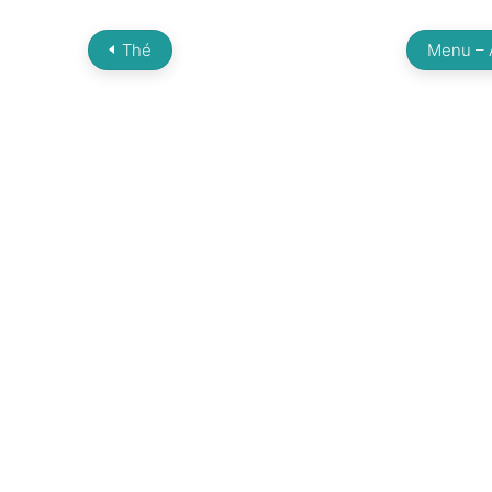
Thé
Menu – A