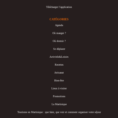
Télécharger l’application
CATÉGORIES
Agenda
Où manger ?
Où dormir ?
Se déplacer
Activités&Loisirs
Recettes
Artisanat
Bien-être
Lieux à visiter
Promotions
La Martinique
Tourisme en Martinique : que faire, que voir et comment organiser votre séjour