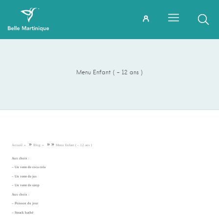
Menu Enfant ( – 12 ans )
»
»
»
Accueil
Blog
Menu Enfant ( – 12 ans )
Aux choix :
– Un verre de coca cola
– Un verre de jus
– Un verre de sirop
Aux choix :
– Poisson du jour
– Steack haché