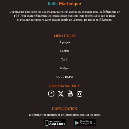
L’agenda des bons plans de BelleMartinique est un agenda qui regroupe tous les événements de
l’île. Pour chaque événement les organisateurs publient leurs soirées sur le site de Belle
Martinique que nous relayons ensuite auprès de la presse, les radios et télévisions.
LIENS UTILES
À propos
Contact
Tarifs
Widgets
CGU / RGPD
RÉSEAUX SOCIAUX
L’APPLICATION
Télécharger l’application de bellemartinique.com sur les stores
appstore
googleplay