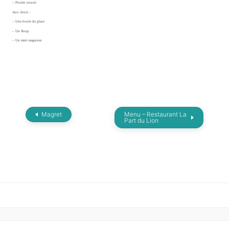
– Poulet crousti
Aux choix :
– Une boule de glace
– Un floup
– Un mini magnum
Magret
Menu – Restaurant La
Part du Lion