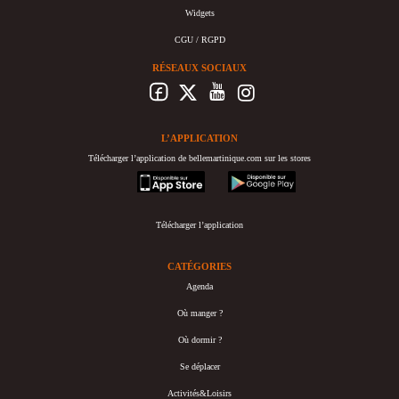
Widgets
CGU / RGPD
RÉSEAUX SOCIAUX
L’APPLICATION
Télécharger l’application de bellemartinique.com sur les stores
appstore
googleplay
Télécharger l’application
CATÉGORIES
Agenda
Où manger ?
Où dormir ?
Se déplacer
Activités&Loisirs