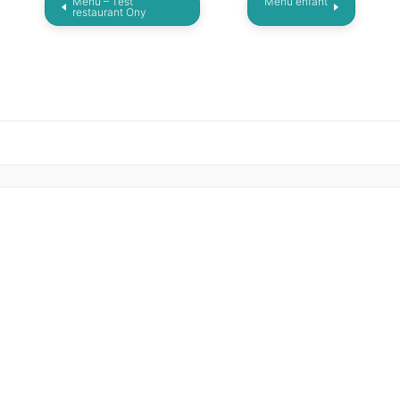
Menu – Test
Menu enfant
restaurant Ony