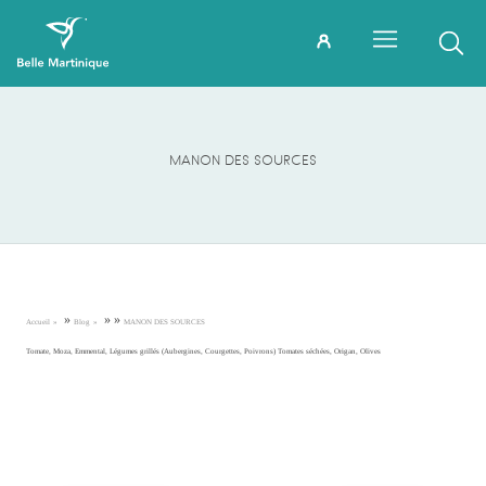
MANON DES SOURCES
»
»
»
Accueil
Blog
MANON DES SOURCES
Tomate, Moza, Emmental, Légumes grillés (Aubergines, Courgettes, Poivrons) Tomates séchées, Origan, Olives