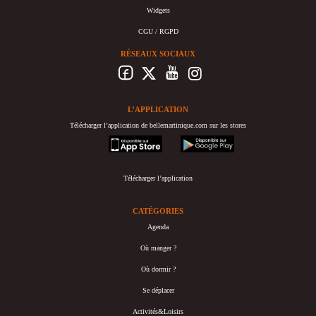
Widgets
CGU / RGPD
RÉSEAUX SOCIAUX
L’APPLICATION
Télécharger l’application de bellemartinique.com sur les stores
appstore
googleplay
Télécharger l’application
CATÉGORIES
Agenda
Où manger ?
Où dormir ?
Se déplacer
Activités&Loisirs