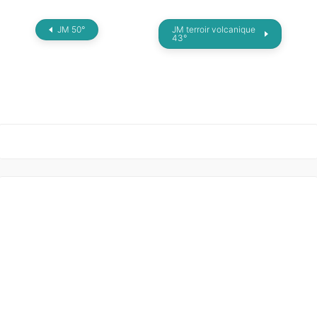
JM 50°
JM terroir volcanique
43°