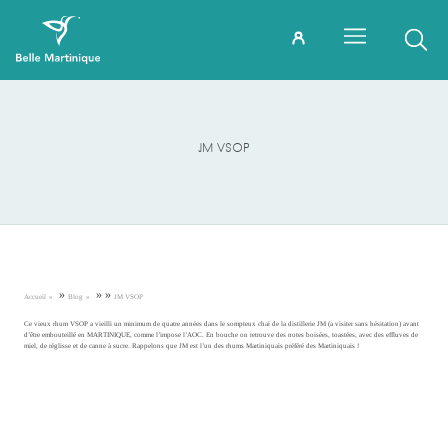
JM VSOP
»
»
»
Accueil
Blog
JM VSOP
Ce vieux rhum VSOP a vieilli un minimum de quatre années dans le sompteux chai de la distillerie JM (a visiter sans hésitation) avant
d’être embouteillé en MARTINIQUE, comme l’impose l’AOC. En bouche on retrouve des notes boisées, toastées, avec des effluves de
miel, de réglisse et de canne à sucre. Rappelons que JM est l’un des rhums Martiniquais préféré des Martiniquais !