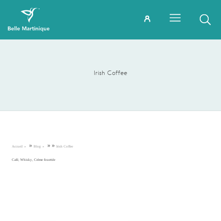
Irish Coffee
»
»
»
Accueil
Blog
Irish Coffee
Café, Whisky, Crème fouettée