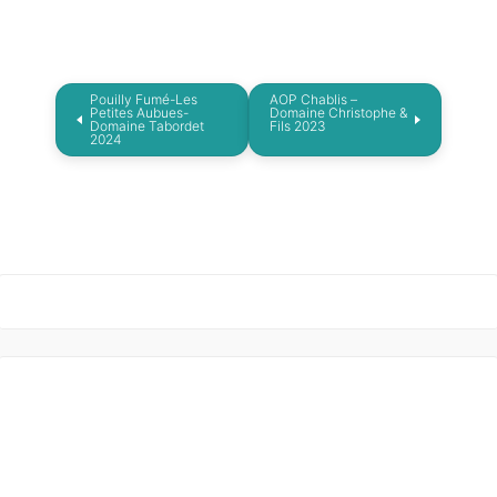
Pouilly Fumé-Les
AOP Chablis –
Petites Aubues-
Domaine Christophe &
Domaine Tabordet
Fils 2023
2024