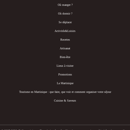
Où manger ?
Où dormir ?
Se déplacer
Activités&Loisirs
Recettes
Artisanat
Bien-être
Lieux à visiter
Promotions
La Martinique
Tourisme en Martinique : que faire, que voir et comment organiser votre séjour
Cuisine & Saveurs