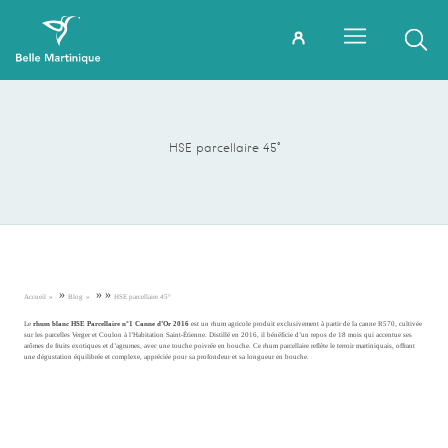
HSE parcellaire 45°
»
»
»
Accueil
Blog
HSE parcellaire 45°
Le
rhum blanc HSE Parcellaire n°1 Canne d’Or 2016
est un rhum agricole produit exclusivement à partir de la canne R570, cultivée
sur les parcelles Verger et Coulon à l’Habitation Saint-Étienne. Distillé en 2016, il bénéficie d’un repos de 18 mois qui accentue ses
arômes de fruits exotiques et d’agrumes, avec une touche poivrée en bouche. Ce rhum parcellaire reflète le terroir martiniquais, offrant
une dégustation équilibrée et complexe, appréciée pour sa profondeur et sa longueur en bouche.