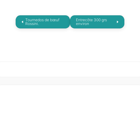
Tournedos de bœuf
Entrecôte 300 grs
Rossini.
environ