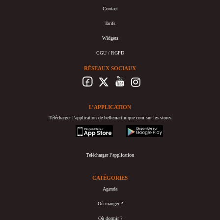
Contact
Tarifs
Widgets
CGU / RGPD
RÉSEAUX SOCIAUX
L’APPLICATION
Télécharger l’application de bellemartinique.com sur les stores
appstore
googleplay
Télécharger l’application
CATÉGORIES
Agenda
Où manger ?
Où dormir ?