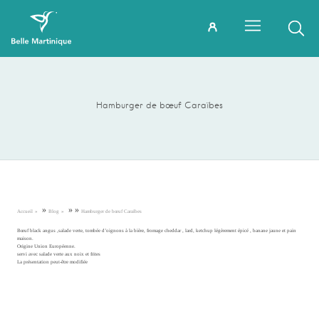
Hamburger de bœuf Caraïbes
»
»
»
Accueil
Blog
Hamburger de bœuf Caraïbes
Bœuf black angus ,salade verte, tombée d’oignons à la bière, fromage cheddar , lard, ketchup légèrement épicé , banane jaune et pain
maison.
Origine Union Européenne.
servi avec salade verte aux noix et frites
La présentation peut-être modifiée