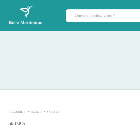
»
»
»
ACCUEIL
BLOG
GET 27
alc 17,9 %