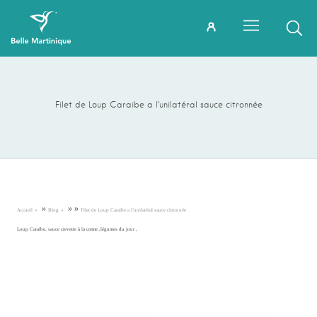
Filet de Loup Caraibe a l’unilatéral sauce citronnée
»
»
»
Accueil
Blog
Filet de Loup Caraibe a l’unilatéral sauce citronnée
Loup Caraïbe, sauce crevette à la creme ,légumes du jour ,