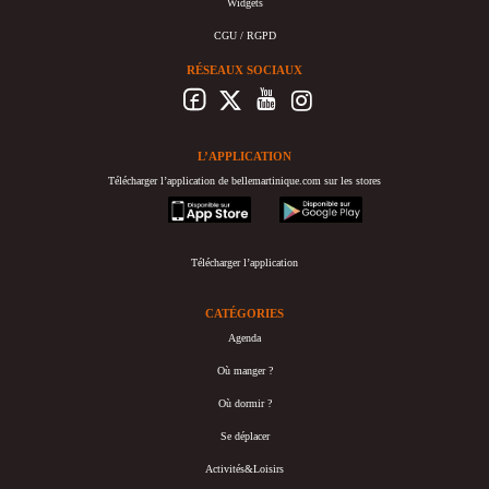
Widgets
CGU / RGPD
RÉSEAUX SOCIAUX
L’APPLICATION
Télécharger l’application de bellemartinique.com sur les stores
appstore
googleplay
Télécharger l’application
CATÉGORIES
Agenda
Où manger ?
Où dormir ?
Se déplacer
Activités&Loisirs