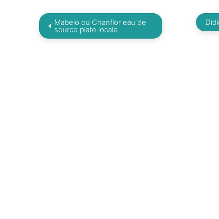
Mabelo ou Chanflor eau de
Did
source plate locale